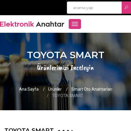
TOGGLE
NAVIGATION
TOYOTA SMART
Ürünlerimizi Inceleyin
Ana Sayfa
Ürünler
Smart Oto Anahtarları
TOYOTA SMART
TOYOTA SMART