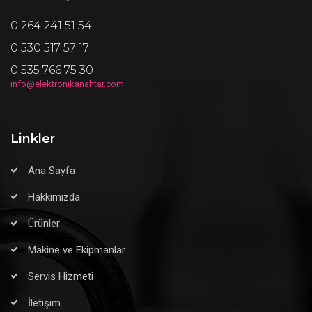
0 264 241 51 54
0 530 517 57 17
0 535 766 75 30
info@elektronikanahtar.com
Linkler
Ana Sayfa
Hakkımızda
Ürünler
Makine ve Ekipmanlar
Servis Hizmeti
İletişim