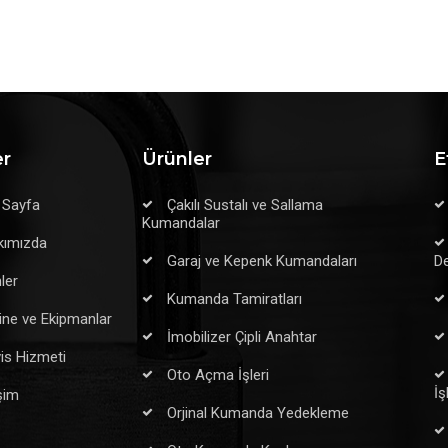
er
Ürünler
E
 Sayfa
Çakılı Sustalı ve Sallama
Kumandalar
kımızda
Garaj ve Kepenk Kumandaları
De
ler
Kumanda Tamiratları
ne ve Ekipmanlar
İmobilizer Çipli Anahtar
is Hizmeti
Oto Açma İşleri
İş
işim
Orjinal Kumanda Yedekleme