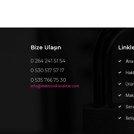
Bize Ulaşın
Linkl
0 264 241 51 54
Ana
0 530 517 57 17
Hak
0 535 766 75 30
Ürün
info@elektronikanahtar.com
Maki
Serv
İlet